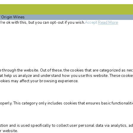
f Origin Wines
e ok with this, but you can opt-out if you wish.
Accept
Read More
through the website. Out of these, the cookies that are categorized as ne
 that help us analyze and understand how you use this website. These cooki
cookies may affect your browsing experience.
operly. This category only includes cookies that ensures basic functionalit
ction and is used specifically to collect user personal data via analytics,
r website.