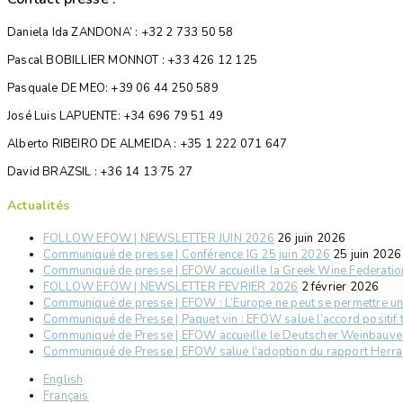
Daniela Ida ZANDONA’ : +32 2 733 50 58
Pascal BOBILLIER MONNOT : +33 426 12 125
Pasquale DE MEO: +39 06 44 250 589
José Luis LAPUENTE: +34 696 79 51 49
Alberto RIBEIRO DE ALMEIDA : +35 1 222 071 647
David BRAZSIL : +36 14 13 75 27
Actualités
FOLLOW EFOW | NEWSLETTER JUIN 2026
26 juin 2026
Communiqué de presse | Conférence IG 25 juin 2026
25 juin 2026
Communiqué de presse | EFOW accueille la Greek Wine Federat
FOLLOW EFOW | NEWSLETTER FEVRIER 2026
2 février 2026
Communiqué de presse | EFOW : L’Europe ne peut se permettre u
Communiqué de Presse | Paquet vin : EFOW salue l’accord positif t
Communiqué de Presse | EFOW accueille le Deutscher Weinbauv
Communiqué de Presse | EFOW salue l’adoption du rapport Herran
English
Français