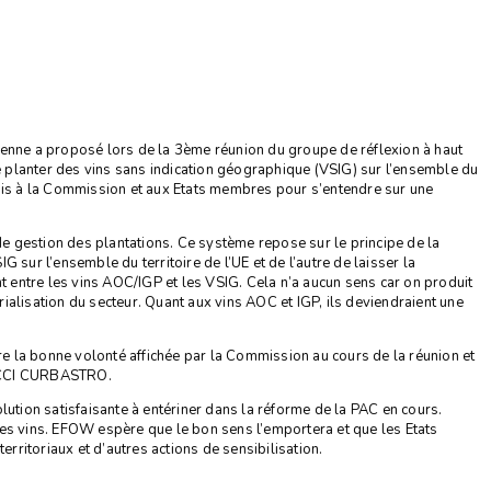
nne a proposé lors de la 3ème réunion du groupe de réflexion à haut
e planter des vins sans indication géographique (VSIG) sur l’ensemble du
ois à la Commission et aux Etats membres pour s’entendre sur une
 gestion des plantations. Ce système repose sur le principe de la
G sur l’ensemble du territoire de l’UE et de l’autre de laisser la
nt entre les vins AOC/IGP et les VSIG. Cela n’a aucun sens car on produit
ialisation du secteur. Quant aux vins AOC et IGP, ils deviendraient une
 la bonne volonté affichée par la Commission au cours de la réunion et
 RICCI CURBASTRO.
ution satisfaisante à entériner dans la réforme de la PAC en cours.
es vins. EFOW espère que le bon sens l’emportera et que les Etats
itoriaux et d’autres actions de sensibilisation.