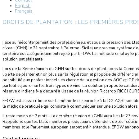
Contact
English
Français
DROITS DE PLANTATION : LES PREMIÈRES PRO
Face au mécontentement des professionnels et sous la pression des Eta
niveau (GHN) le 21 septembre à Palerme (Sicile) un nouveau système de ge
territoire est catégoriquement rejeté par EFOW. La méthode employée pa
solution satisfaisante.
Lors de la 3eme réunion du GHN sur les droits de plantations la Commis
liberté de planter et non plus sur la régulation et propose de différencier 
possibilité aux professionnels en charge de la gestion des AOC et IGP de r
partout aujourd’hui les trois types de vins. La solution proposée conduir
réserve d’indiens !» a déclaré à l’issue de la réunion Riccardo RICCI 
EFOW est aussi critique sur la méthode et reproche à la DG AGRI son ab
la méthode pratiquée qui consiste à communiquer sur une solution alors
Il reste moins de 2 mois – la dernière réunion du GHN aura lieu le 23 no
Rappelons que les Etats membres producteurs défendent de leur côté un a
membres et le Parlement européen seront enfin entendus. EFOW annonce d’
Contact presse :