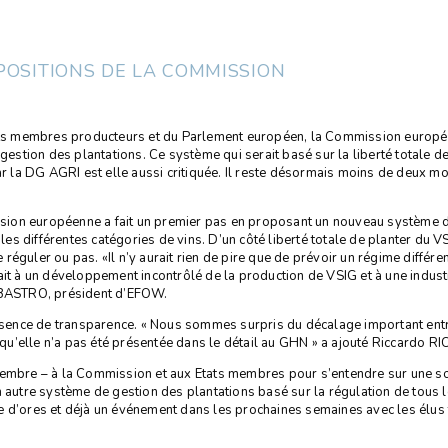
POSITIONS DE LA COMMISSION
ts membres producteurs et du Parlement européen, la Commission europée
stion des plantations. Ce système qui serait basé sur la liberté totale d
r la DG AGRI est elle aussi critiquée. Il reste désormais moins de deux m
sion européenne a fait un premier pas en proposant un nouveau système de
les différentes catégories de vins. D’un côté liberté totale de planter du VSI
éguler ou pas. «Il n’y aurait rien de pire que de prévoir un régime différe
ait à un développement incontrôlé de la production de VSIG et à une industr
CURBASTRO, président d’EFOW.
sence de transparence. « Nous sommes surpris du décalage important entre
 qu’elle n’a pas été présentée dans le détail au GHN » a ajouté Riccardo
vembre – à la Commission et aux Etats membres pour s’entendre sur une sol
utre système de gestion des plantations basé sur la régulation de tous l
ores et déjà un événement dans les prochaines semaines avec les élus terr